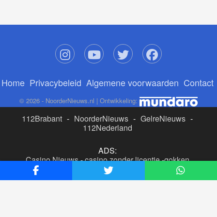
Home
Privacybeleid
Algemene voorwaarden
Contact
© 2026 - NoorderNieuws.nl | Ontwikkeling:
112Brabant
-
NoorderNieuws
-
GelreNieuws
-
112Nederland
ADS:
Casino Nieuws
-
casino zonder licentie
-
gokken
buitenlandse site
-
beste online casino nederland