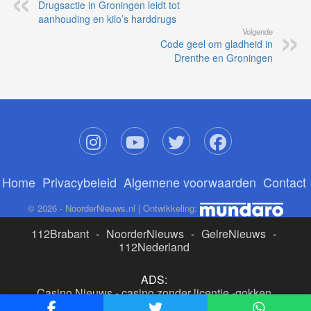
Drugsactie in Groningen leidt tot
aanhouding en kilo’s harddrugs
Volgende
Code geel om gladheid in
Drenthe en Groningen
Home
Privacybeleid
Algemene voorwaarden
Contact
© 2026 - NoorderNieuws.nl | Ontwikkeling:
112Brabant
-
NoorderNieuws
-
GelreNieuws
-
112Nederland
ADS:
Casino Nieuws
-
casino zonder licentie
-
gokken
buitenlandse site
-
beste online casino nederland