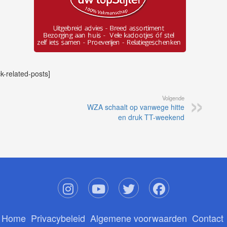
ck-related-posts]
Volgende
WZA schaalt op vanwege hitte
en druk TT-weekend
Home
Privacybeleid
Algemene voorwaarden
Contact