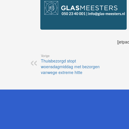
[jetpa
Vorige
Thuisbezorgd stopt
woensdagmiddag met bezorgen
vanwege extreme hitte