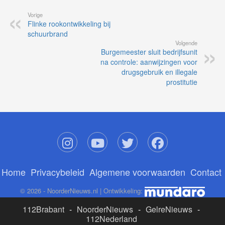
Vorige
Flinke rookontwikkeling bij
schuurbrand
Volgende
Burgemeester sluit bedrijfsunit
na controle: aanwijzingen voor
drugsgebruik en illegale
prostitutie
Home
Privacybeleid
Algemene voorwaarden
Contact
© 2026 - NoorderNieuws.nl | Ontwikkeling:
112Brabant
-
NoorderNieuws
-
GelreNieuws
-
112Nederland