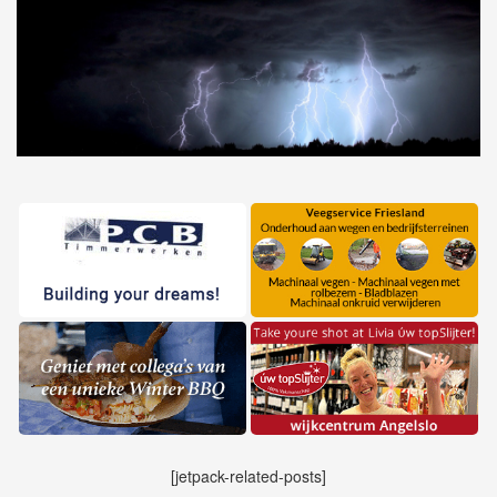
[jetpack-related-posts]