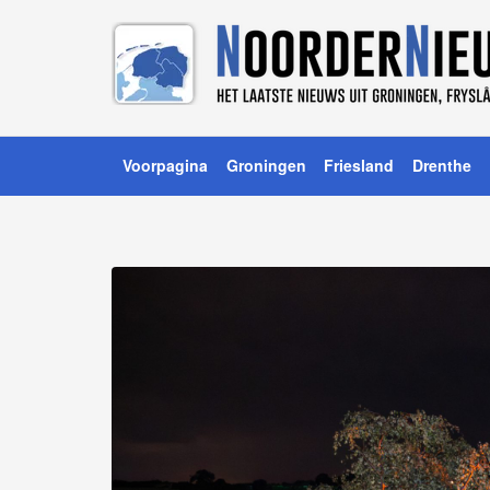
Voorpagina
Groningen
Friesland
Drenthe