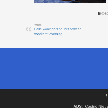
[jetpa
Vorige
Felle woningbrand: brandweer
voorkomt overslag
1
ADS:
Casino Nieu