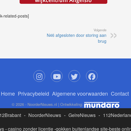
ck-related-posts]
Volgende
N46 afgesloten door storing aan
brug
Home
Privacybeleid
Algemene voorwaarden
Contact
© 2026 - NoorderNieuws.nl | Ontwikkeling:
12Brabant
-
NoorderNieuws
-
GelreNieuws
-
112Nederlan
ws
-
casino zonder licentie
-
gokken buitenlandse site
-
beste onli