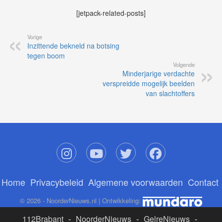
[jetpack-related-posts]
Vorige
Inzittende bekneld na botsing
tegen boom
Volgende
Minderjarige verdachte
verspreidde mogelijk beelden
van slachtoffers
Home
Privacybeleid
Algemene voorwaarden
Contact
© 2026 - NoorderNieuws.nl | Ontwikkeling:
112Brabant
-
NoorderNieuws
-
GelreNieuws
-