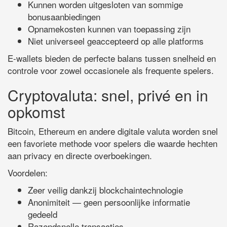
Kunnen worden uitgesloten van sommige
bonusaanbiedingen
Opnamekosten kunnen van toepassing zijn
Niet universeel geaccepteerd op alle platforms
E-wallets bieden de perfecte balans tussen snelheid en
controle voor zowel occasionele als frequente spelers.
Cryptovaluta: snel, privé en in
opkomst
Bitcoin, Ethereum en andere digitale valuta worden snel
een favoriete methode voor spelers die waarde hechten
aan privacy en directe overboekingen.
Voordelen:
Zeer veilig dankzij blockchaintechnologie
Anonimiteit — geen persoonlijke informatie
gedeeld
Razendsnelle transacties