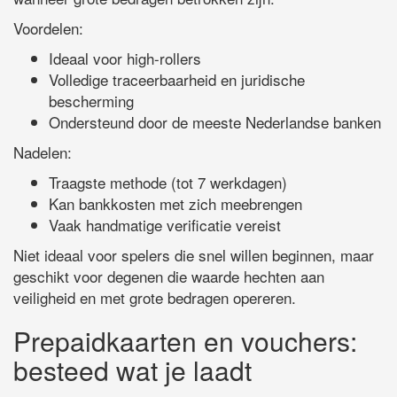
Voordelen:
Ideaal voor high-rollers
Volledige traceerbaarheid en juridische
bescherming
Ondersteund door de meeste Nederlandse banken
Nadelen:
Traagste methode (tot 7 werkdagen)
Kan bankkosten met zich meebrengen
Vaak handmatige verificatie vereist
Niet ideaal voor spelers die snel willen beginnen, maar
geschikt voor degenen die waarde hechten aan
veiligheid en met grote bedragen opereren.
Prepaidkaarten en vouchers:
besteed wat je laadt