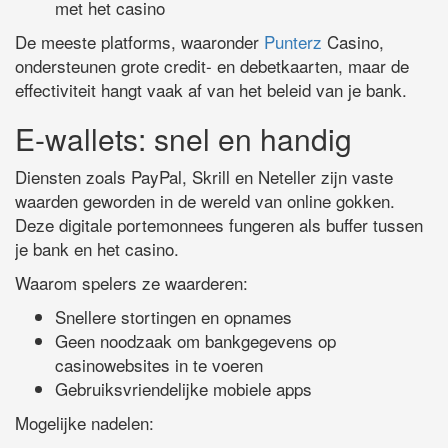
met het casino
De meeste platforms, waaronder
Punterz
Casino,
ondersteunen grote credit- en debetkaarten, maar de
effectiviteit hangt vaak af van het beleid van je bank.
E-wallets: snel en handig
Diensten zoals PayPal, Skrill en Neteller zijn vaste
waarden geworden in de wereld van online gokken.
Deze digitale portemonnees fungeren als buffer tussen
je bank en het casino.
Waarom spelers ze waarderen:
Snellere stortingen en opnames
Geen noodzaak om bankgegevens op
casinowebsites in te voeren
Gebruiksvriendelijke mobiele apps
Mogelijke nadelen: