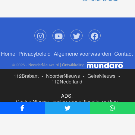
Home
Privacybeleid
Algemene voorwaarden
Contact
© 2026 - NoorderNieuws.nl | Ontwikkeling:
112Brabant
-
NoorderNieuws
-
GelreNieuws
-
112Nederland
ADS:
Casino Nieuws
-
casino zonder licentie
-
gokken
buitenlandse site
-
beste online casino nederland