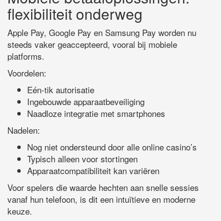
flexibiliteit onderweg
Apple Pay, Google Pay en Samsung Pay worden nu
steeds vaker geaccepteerd, vooral bij mobiele
platforms.
Voordelen:
Eén-tik autorisatie
Ingebouwde apparaatbeveiliging
Naadloze integratie met smartphones
Nadelen:
Nog niet ondersteund door alle online casino’s
Typisch alleen voor stortingen
Apparaatcompatibiliteit kan variëren
Voor spelers die waarde hechten aan snelle sessies
vanaf hun telefoon, is dit een intuïtieve en moderne
keuze.