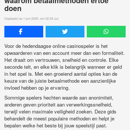
waarom betaalmethoden ertoe
doen
Geplaatst op 1 juni 2025, om 02:33 uur
Voor de hedendaagse online casinospeler is het
opwaarderen van een account meer dan een formaliteit.
Het draait om vertrouwen, snelheid en controle. Elke
seconde telt, en elke klik is belangrijk wanneer er geld
in het spel is. Met een groeiend aantal opties kan de
keuze van de juiste betaalmethode een aanzienlijke
invloed hebben op je ervaring.
Sommige spelers hechten waarde aan anonimiteit,
anderen geven prioriteit aan verwerkingssnelheid,
terwijl velen maximale veiligheid zoeken. Deze gids
behandelt de meest populaire methoden en helpt je
bepalen welke het beste bij jouw speelstijl past.