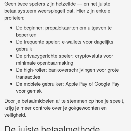
Geen twee spelers zijn hetzelfde — en het juiste
betaalsysteem weerspiegelt dat. Hier zijn enkele
profielen:
De beginner: prepaidkaarten om uitgaven te
beperken
De frequente speler: e-wallets voor dagelijks
gebruik
De privacygerichte speler: cryptovaluta voor
minimale openbaarmaking
De high-roller: bankoverschrijvingen voor grote
transacties
De mobiele gebruiker: Apple Pay of Google Pay
voor gemak
Door je betaalmiddelen af te stemmen op hoe je speelt,
krijg je meer controle over je gokgewoonten en
veiligheid.
De juiste betaalmethode