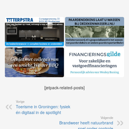
[jetpack-related-posts]
Vorige
Toerisme in Groningen: fysiek
én digitaal in de spotlight
Volgende
Brandweer heeft natuurbrand
snel onder controle