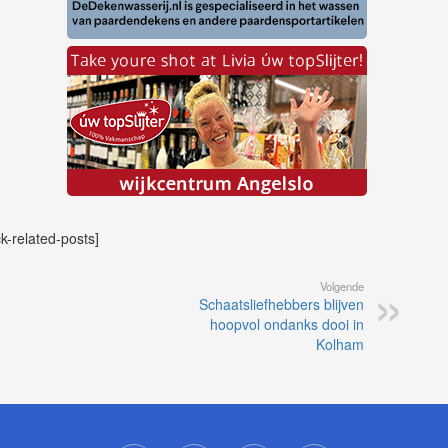
ck-related-posts]
Volgende
Schaatsliefhebbers blijven
hoopvol ondanks dooi in
Kolham