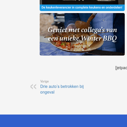
[jetpa
Vorige
Drie auto’s betrokken bij
ongeval