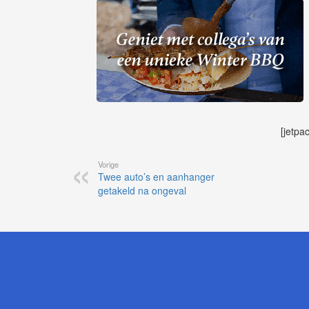
[jetpa
Vorige
Twee auto’s en aanhanger
getakeld na ongeval