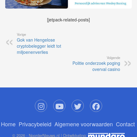
[jetpack-related-posts]
Vorige
Gok van Hengelose
cryptobelegger leidt tot
miljoenenverlies
Volgende
Politie onderzoek poging
overval casino
Home
Privacybeleid
Algemene voorwaarden
Contact
© 2026 - NoorderNieuws.nl | Ontwikkeling: