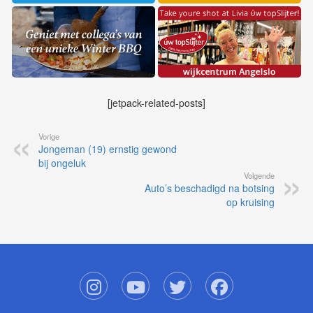
[jetpack-related-posts]
Vorige
Jongeman (19) ernstig gewond
bij ongeluk
Volgende
Auto’s beschadigd na botsing
op kruising