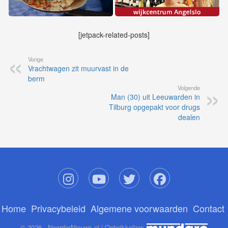
[jetpack-related-posts]
Vorige
Vrachtwagen zit muurvast in de
berm
Volgende
Man (30) uit Leeuwarden in
Tilburg opgepakt voor drugs
dealen
Home
Privacybeleid
Algemene voorwaarden
Contact
© 2026 - NoorderNieuws.nl | Ontwikkeling: