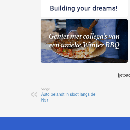
[jetpa
Vorige
Auto belandt in sloot langs de
N31