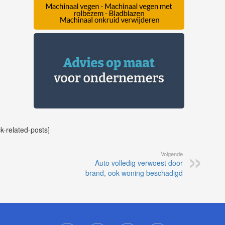
ck-related-posts]
Volgende
Auto volledig verwoest door
brand, ook woning beschadigd