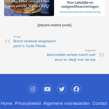
[jetpack-related-posts]
Vorige
Brand verwoest leegstaand
pand in Oude Pekela
Volgende
Automobilist verliest macht over
stuur en vliegt over de kop
Home
Privacybeleid
Algemene voorwaarden
Contact