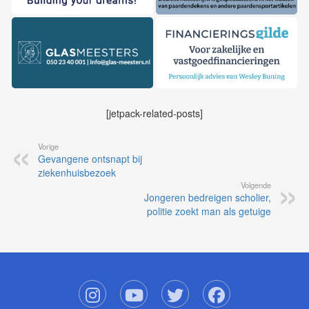
[jetpack-related-posts]
Vorige
Gevangene ontsnapt bij
ziekenhuisbezoek
Volgende
Jongeren bedreigen scholier,
politie zoekt man als getuige