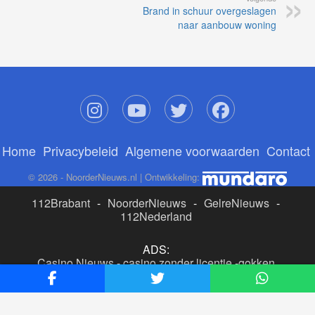
Brand in schuur overgeslagen
naar aanbouw woning
Home
Privacybeleid
Algemene voorwaarden
Contact
© 2026 - NoorderNieuws.nl | Ontwikkeling:
112Brabant
-
NoorderNieuws
-
GelreNieuws
-
112Nederland
ADS:
Casino Nieuws
-
casino zonder licentie
-
gokken
buitenlandse site
-
beste online casino nederland