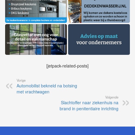
[jetpack-related-posts]
Vorige
Automobilist bekneld na botsing
met vrachtwagen
Volgende
Slachtoffer naar ziekenhuis na
brand in penitentiaire inrichting