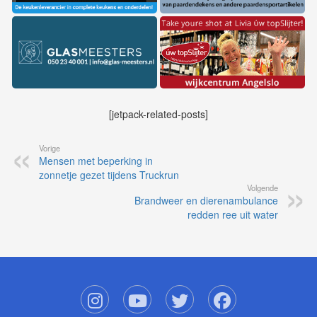
[jetpack-related-posts]
Vorige
Mensen met beperking in
zonnetje gezet tijdens Truckrun
Volgende
Brandweer en dierenambulance
redden ree uit water