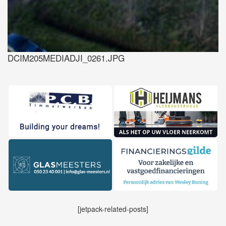
DCIM205MEDIADJI_0261.JPG
[jetpack-related-posts]