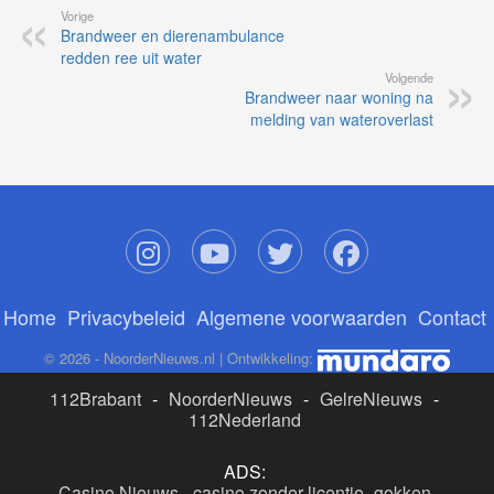
Vorige
Brandweer en dierenambulance
redden ree uit water
Volgende
Brandweer naar woning na
melding van wateroverlast
Home
Privacybeleid
Algemene voorwaarden
Contact
© 2026 - NoorderNieuws.nl | Ontwikkeling:
112Brabant
-
NoorderNieuws
-
GelreNieuws
-
112Nederland
ADS:
Casino Nieuws
-
casino zonder licentie
-
gokken