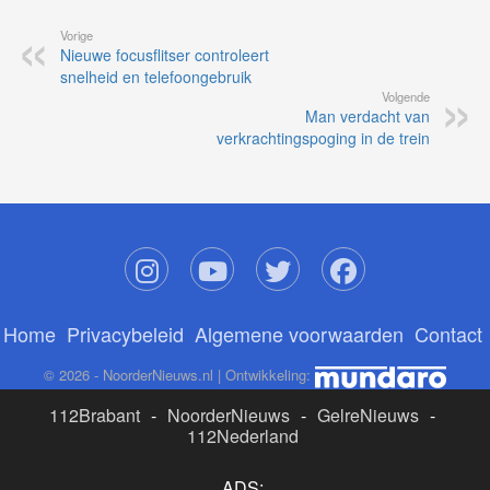
Vorige
Nieuwe focusflitser controleert
snelheid en telefoongebruik
Volgende
Man verdacht van
verkrachtingspoging in de trein
Home
Privacybeleid
Algemene voorwaarden
Contact
© 2026 - NoorderNieuws.nl | Ontwikkeling:
112Brabant
-
NoorderNieuws
-
GelreNieuws
-
112Nederland
ADS: