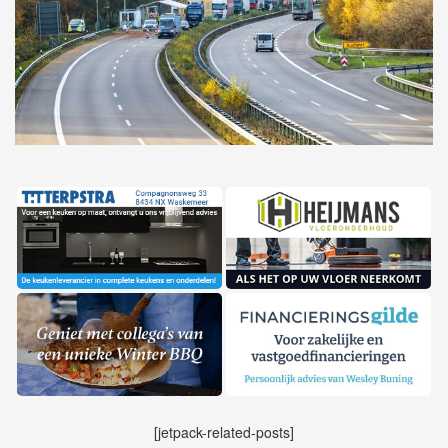
[jetpack-related-posts]