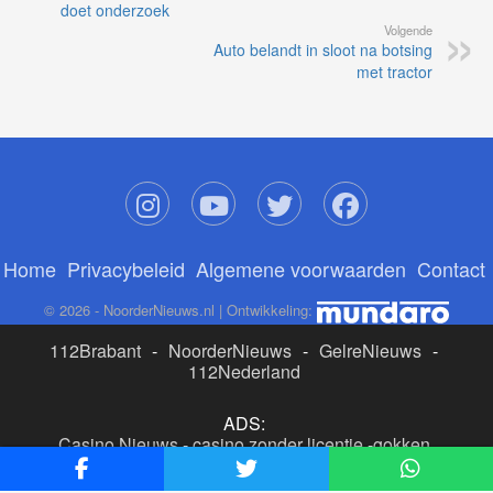
doet onderzoek
Volgende
Auto belandt in sloot na botsing
met tractor
Home
Privacybeleid
Algemene voorwaarden
Contact
© 2026 - NoorderNieuws.nl | Ontwikkeling:
112Brabant
-
NoorderNieuws
-
GelreNieuws
-
112Nederland
ADS:
Casino Nieuws
-
casino zonder licentie
-
gokken
buitenlandse site
-
beste online casino nederland