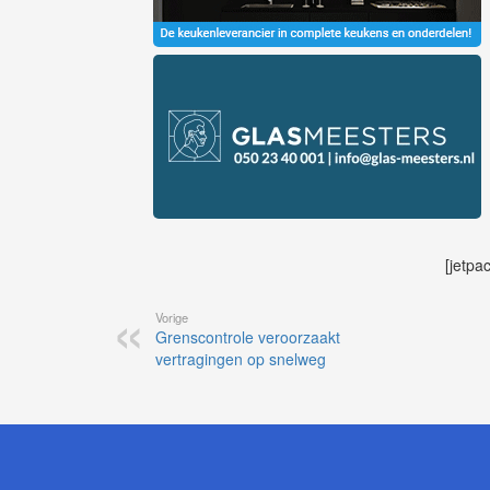
[jetpa
Vorige
Grenscontrole veroorzaakt
vertragingen op snelweg