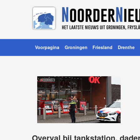
Voorpagina
Groningen
Friesland
Drenthe
Overval bij tankstation, dade