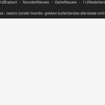
Volgende
Brandweer doet metingen na
melding van gaslucht
Home
Privacybeleid
Algemene voorwaarden
Contact
© 2026 - NoorderNieuws.nl | Ontwikkeling:
12Brabant
-
NoorderNieuws
-
GelreNieuws
-
112Nederlan
ws
-
casino zonder licentie
-
gokken buitenlandse site
-
beste onli