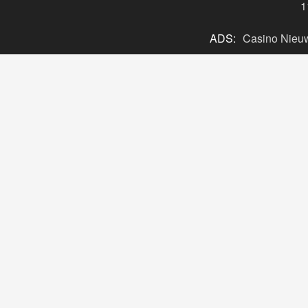
Vorige
Man op e-bike naar ziekenhuis
na aanrijding met Duitse auto
1
ADS:
Casino Nieu