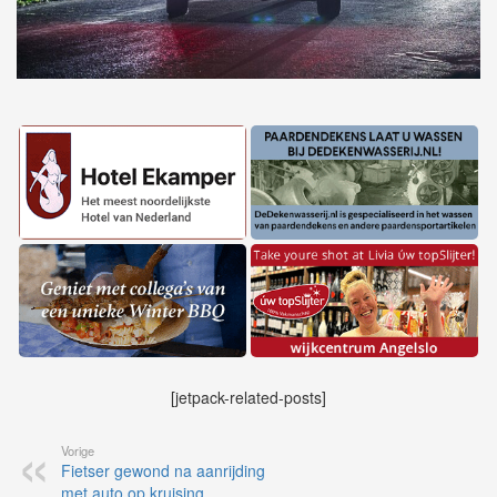
[jetpack-related-posts]
Vorige
Fietser gewond na aanrijding
met auto op kruising