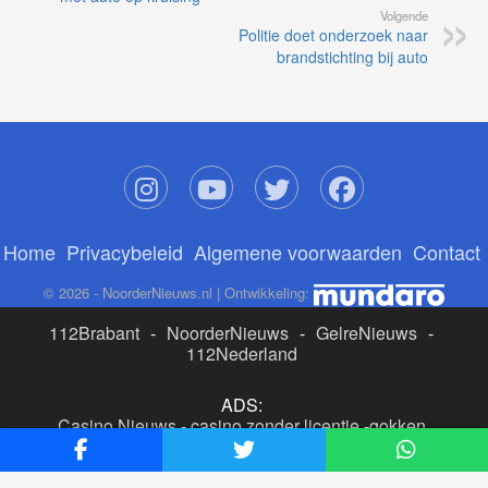
Volgende
Politie doet onderzoek naar
brandstichting bij auto
Home
Privacybeleid
Algemene voorwaarden
Contact
© 2026 - NoorderNieuws.nl | Ontwikkeling:
112Brabant
-
NoorderNieuws
-
GelreNieuws
-
112Nederland
ADS:
Casino Nieuws
-
casino zonder licentie
-
gokken
buitenlandse site
-
beste online casino nederland