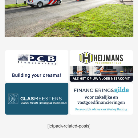
[jetpack-related-posts]