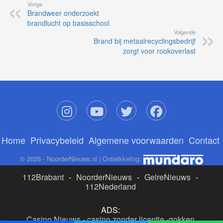
Vorige
Brandweer onderzoekt
brandlucht op basisschool
Volgende
Brand bij metaalrecyclingsbedrijf
zorgt voor rookoverlast
Home
Privacybeleid
Algemene voorwaarden
Contact
© 2026 - NoorderNieuws.nl | Ontwikkeling:
112Brabant
-
NoorderNieuws
-
GelreNieuws
-
112Nederland
ADS:
Casino Nieuws
-
casino zonder licentie
-
gokken