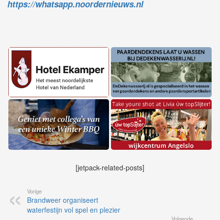
https://whatsapp.noordernieuws.nl
[jetpack-related-posts]
Vorige
Brandweer organiseert
waterfestijn vol spel en plezier
Volgende