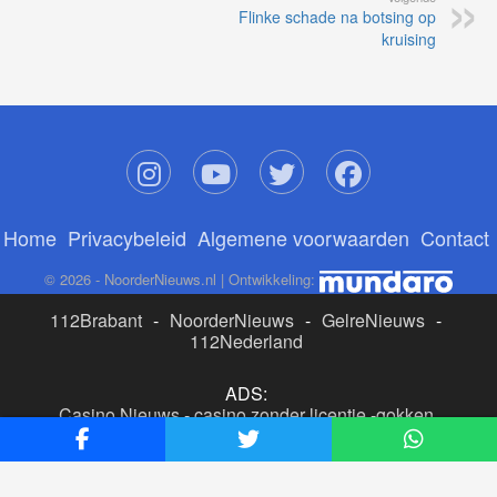
Flinke schade na botsing op
kruising
Home
Privacybeleid
Algemene voorwaarden
Contact
© 2026 - NoorderNieuws.nl | Ontwikkeling:
112Brabant
-
NoorderNieuws
-
GelreNieuws
-
112Nederland
ADS:
Casino Nieuws
-
casino zonder licentie
-
gokken
buitenlandse site
-
beste online casino nederland