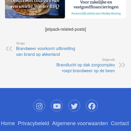
[jetpack-related-posts]
Vorige
Brandweer voorkomt uitbreiding
van brand op akkerland
Volgende
Brandlucht op dak zorgcomplex
roept brandweer op de been
Home
Privacybeleid
Algemene voorwaarden
Contact