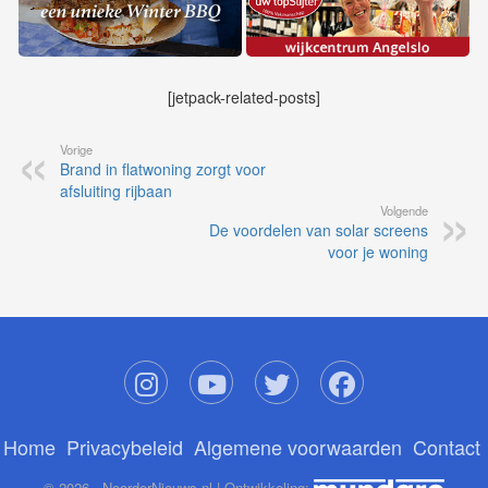
[jetpack-related-posts]
Vorige
Brand in flatwoning zorgt voor
afsluiting rijbaan
Volgende
De voordelen van solar screens
voor je woning
Home
Privacybeleid
Algemene voorwaarden
Contact
© 2026 - NoorderNieuws.nl | Ontwikkeling: