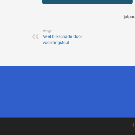
[jetpa
Vorige
Veel blikschade door
voorrangsfout
1