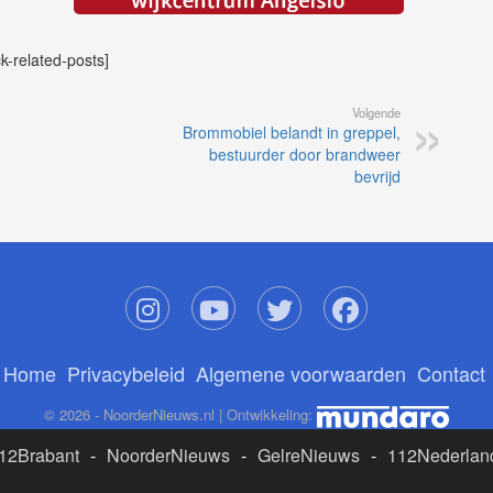
ck-related-posts]
Volgende
Brommobiel belandt in greppel,
bestuurder door brandweer
bevrijd
Home
Privacybeleid
Algemene voorwaarden
Contact
© 2026 - NoorderNieuws.nl | Ontwikkeling:
12Brabant
-
NoorderNieuws
-
GelreNieuws
-
112Nederlan