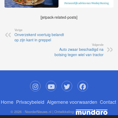
[jetpack-related-posts]
Vorige
Onverzekerd voertuig belandt
op zijn kant in greppel
Volgende
Auto zwaar beschadigd na
botsing tegen wiel van tractor
Home
Privacybeleid
Algemene voorwaarden
Contact
© 2026 - NoorderNieuws.nl | Ontwikkeling: