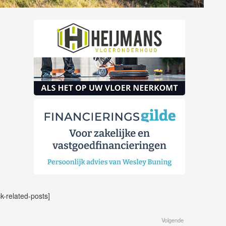
ck-related-posts]
Volgende