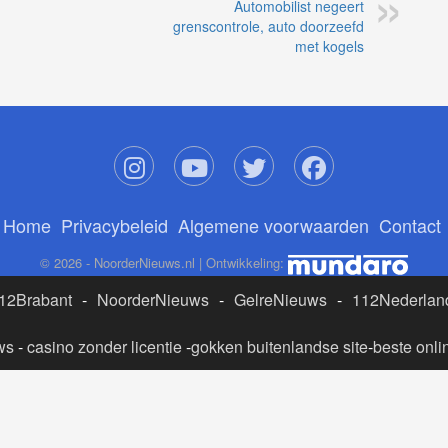
Automobilist negeert
grenscontrole, auto doorzeefd
met kogels
Home
Privacybeleid
Algemene voorwaarden
Contact
© 2026 - NoorderNieuws.nl | Ontwikkeling:
12Brabant
-
NoorderNieuws
-
GelreNieuws
-
112Nederlan
ws
-
casino zonder licentie
-
gokken buitenlandse site
-
beste onli