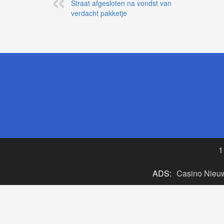
Straat afgesloten na vondst van
verdacht pakketje
1
ADS:
Casino Nieu