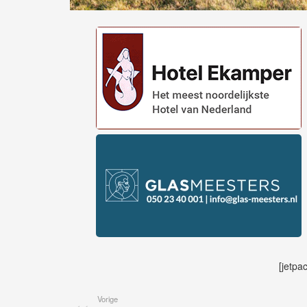
[jetpa
Vorige