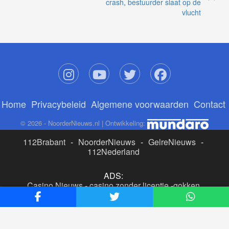
crash, bestuurder slaat op de
vlucht
Home
Privacybeleid
Algemene voorwaarden
Contact
© 2026 - NoorderNieuws.nl | Ontwikkeling:
112Brabant
-
NoorderNieuws
-
GelreNieuws
-
112Nederland
ADS:
Casino Nieuws
-
casino zonder licentie
-
gokken
buitenlandse site
-
beste online casino nederland