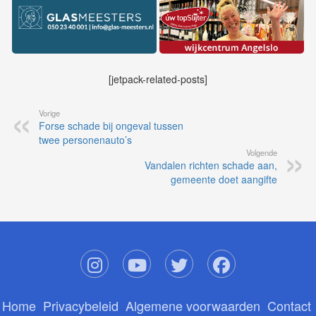
[jetpack-related-posts]
Vorige
Forse schade bij ongeval tussen
twee personenauto’s
Volgende
Vandalen richten schade aan,
gemeente doet aangifte
Home
Privacybeleid
Algemene voorwaarden
Contact