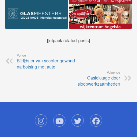
[jetpack-related-posts]
Vorige
Bijrijdster van scooter gewond
na botsing met auto
Volgende
Gaslekkage door
sloopwerkzaamheden