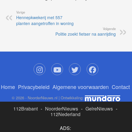
Vorige
Hennepkwekerij met 557
planten aangetroffen in woning
Volgende
Politie zoekt fietser na aanrijding
Home
Privacybeleid
Algemene voorwaarden
Contact
© 2026 - NoorderNieuws.nl | Ontwikkeling:
112Brabant
-
NoorderNieuws
-
GelreNieuws
-
112Nederland
ADS: