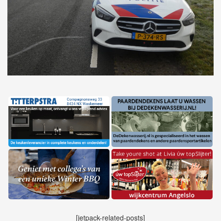
[jetpack-related-posts]