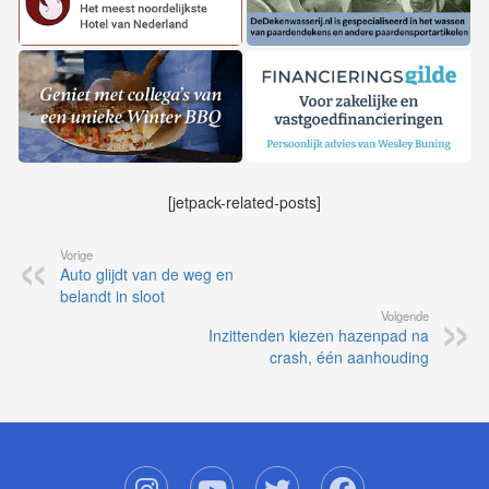
[jetpack-related-posts]
Vorige
Auto glijdt van de weg en
belandt in sloot
Volgende
Inzittenden kiezen hazenpad na
crash, één aanhouding