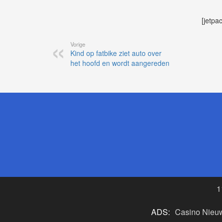
[jetpa
Vorige
Kind op fatbike ziet auto over
het hoofd en wordt aangereden
1
ADS:
Casino Nieu