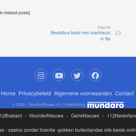
ck-related-posts]
Volgende
Bestelbus botst met vrachtauto
in file
Home
Privacybeleid
Algemene voorwaarden
Contact
© 2026 - NoorderNieuws.nl | Ontwikkeling:
12Brabant
-
NoorderNieuws
-
GelreNieuws
-
112Nederlan
ws
-
casino zonder licentie
-
gokken buitenlandse site
-
beste onli