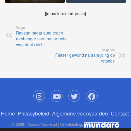
[jetpack-related-posts]
Vorige
Ravage nadat auto tegen
aanhanger van tractor botst,
weg deels dicht
Volgende
Fietser gewond na aanrijding op
rotonde
Home
Privacybeleid
Algemene voorwaarden
Contact
© 2026 - NoorderNieuws.nl | Ontwikkeling: