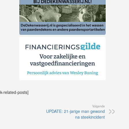
ck-related-posts]
Volgende
UPDATE: 21-jarige man gewond
na steekincident