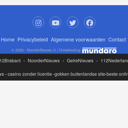
Home
Privacybeleid
Algemene voorwaarden
Contact
© 2026 - NoorderNieuws.nl | Ontwikkeling:
12Brabant
-
NoorderNieuws
-
GelreNieuws
-
112Nederlan
ws
-
casino zonder licentie
-
gokken buitenlandse site
-
beste onli