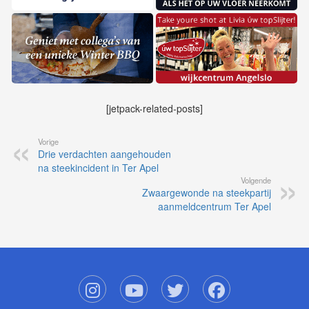
[jetpack-related-posts]
Vorige
Drie verdachten aangehouden
na steekincident in Ter Apel
Volgende
Zwaargewonde na steekpartij
aanmeldcentrum Ter Apel