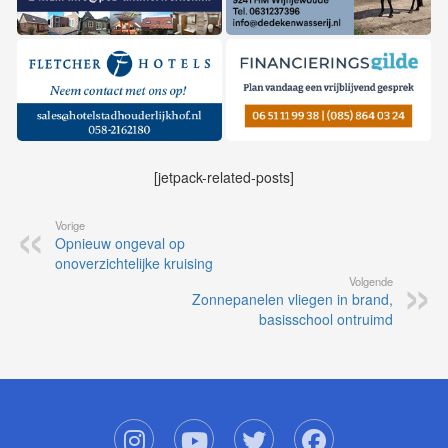
[jetpack-related-posts]
Vorige
Opnieuw ongeval op
onoverzichtelijke kruising
Volgende
Zonnepanelen vliegen in brand,
basisschool ontruimd