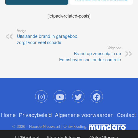
[jetpack-related-posts]
Vorige
Uitslaande brand in garagebox
zorgt voor veel schade
Volgende
Brand op zeeschip in de
Eemshaven snel onder controle
Home
Privacybeleid
Algemene voorwaarden
Contact
© 2026 - NoorderNieuws.nl | Ontwikkeling:
112Brabant
-
NoorderNieuws
-
GelreNieuws
-