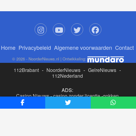
Home
Privacybeleid
Algemene voorwaarden
Contact
© 2026 - NoorderNieuws.nl | Ontwikkeling:
112Brabant
-
NoorderNieuws
-
GelreNieuws
-
112Nederland
ADS:
Casino Nieuws
-
casino zonder licentie
-
gokken
buitenlandse site
-
beste online casino nederland