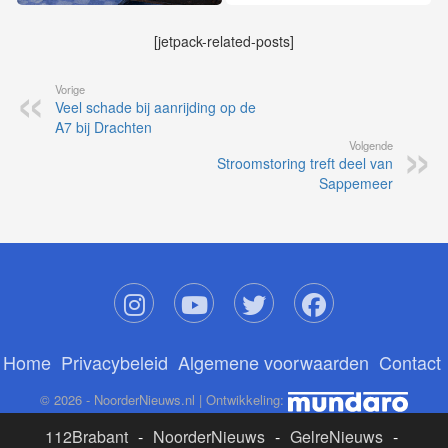
[jetpack-related-posts]
Vorige
Veel schade bij aanrijding op de
A7 bij Drachten
Volgende
Stroomstoring treft deel van
Sappemeer
Home
Privacybeleid
Algemene voorwaarden
Contact
© 2026 - NoorderNieuws.nl | Ontwikkeling:
112Brabant
-
NoorderNieuws
-
GelreNieuws
-