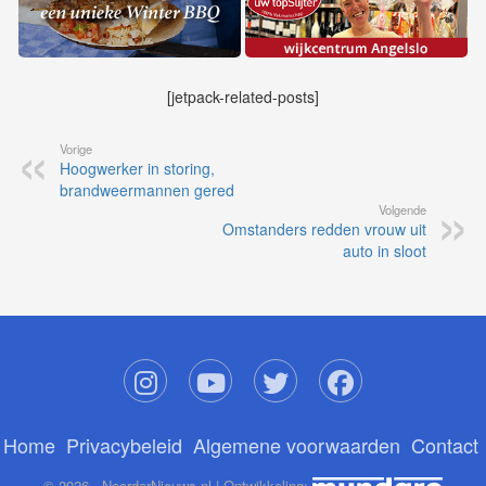
[jetpack-related-posts]
Vorige
Hoogwerker in storing,
brandweermannen gered
Volgende
Omstanders redden vrouw uit
auto in sloot
Home
Privacybeleid
Algemene voorwaarden
Contact