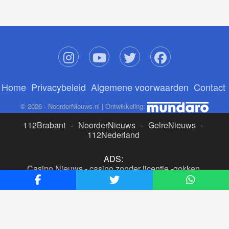
Home
Privacybeleid
Algemene voorwaarden
Contact
© 2026 - NoorderNieuws.nl | Ontwikkeling:
112Brabant
-
NoorderNieuws
-
GelreNieuws
-
112Nederland
ADS:
Casino Nieuws
-
casino zonder licentie
-
gokken
buitenlandse site
-
beste online casino nederland