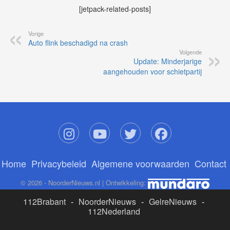
[jetpack-related-posts]
Vorige
Auto flink beschadigd na crash
Volgende
Update: Minderjarige
aangehouden voor schietpartij
Home
Privacybeleid
Algemene voorwaarden
Contact
© 2026 - NoorderNieuws.nl | Ontwikkeling:
112Brabant
-
NoorderNieuws
-
GelreNieuws
-
112Nederland