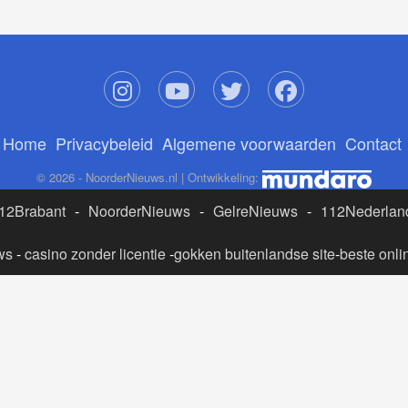
Home
Privacybeleid
Algemene voorwaarden
Contact
© 2026 - NoorderNieuws.nl | Ontwikkeling:
12Brabant
-
NoorderNieuws
-
GelreNieuws
-
112Nederlan
ws
-
casino zonder licentie
-
gokken buitenlandse site
-
beste onli