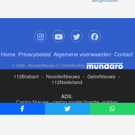
Home
Privacybeleid
Algemene voorwaarden
Contact
© 2026 - NoorderNieuws.nl | Ontwikkeling:
112Brabant
-
NoorderNieuws
-
GelreNieuws
-
112Nederland
ADS:
Casino Nieuws
-
casino zonder licentie
-
gokken
buitenlandse site
-
beste online casino nederland